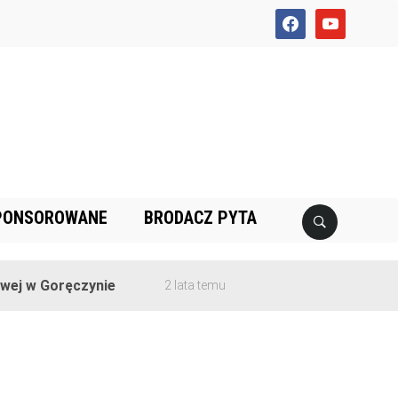
facebook
youtube
PONSOROWANE
BRODACZ PYTA
j w Goręczynie
2 lata temu