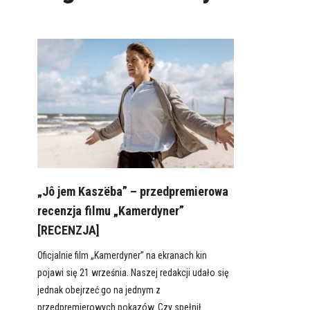
„Jô jem Kaszëba” – przedpremierowa
recenzja filmu „Kamerdyner”
[RECENZJA]
Oficjalnie film „Kamerdyner” na ekranach kin
pojawi się 21 września. Naszej redakcji udało się
jednak obejrzeć go na jednym z
przedpremierowych pokazów. Czy spełnił