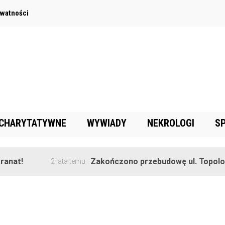
ywatności
 CHARYTATYWNE
WYWIADY
NEKROLOGI
S
anat!
Zakończono przebudowę ul. Topolowe
2 lata temu