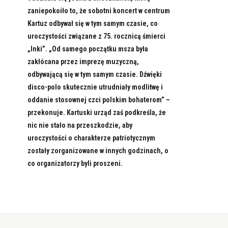
zaniepokoiło to, że sobotni koncert w centrum
Kartuz odbywał się w tym samym czasie, co
uroczystości związane z 75. rocznicą śmierci
„Inki”. „Od samego początku msza była
zakłócana przez imprezę muzyczną,
odbywającą się w tym samym czasie. Dźwięki
disco-polo skutecznie utrudniały modlitwę i
oddanie stosownej czci polskim bohaterom” –
przekonuje. Kartuski urząd zaś podkreśla, że
nic nie stało na przeszkodzie, aby
uroczystości o charakterze patriotycznym
zostały zorganizowane w innych godzinach, o
co organizatorzy byli proszeni.