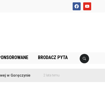
facebook
youtube
PONSOROWANE
BRODACZ PYTA
j w Goręczynie
2 lata temu