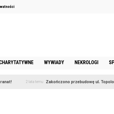
ywatności
 CHARYTATYWNE
WYWIADY
NEKROLOGI
S
nat!
Zakończono przebudowę ul. Topolowe
2 lata temu