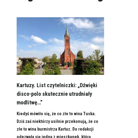
Kartuzy. List czytelniczki: „Dźwięki
disco-polo skutecznie utrudniały
modlitwę…”
Kiedyś mówiło się, że co złe to wina Tuska.
Dziś zaś niektórzy usilnie przekonują, że co
złe to wina burmistrza Kartuz. Do redakcji
odezwała się jedna z mieszkanek, którą