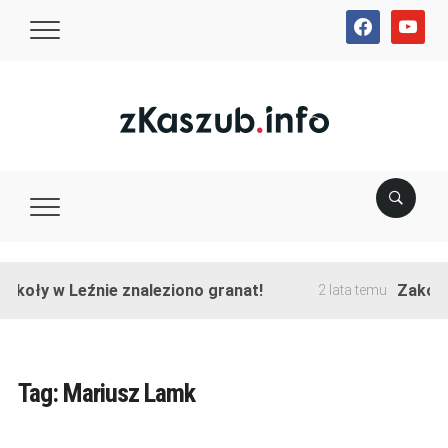
facebook
youtube
y w Leźnie znaleziono granat!
Zakończono 
2 lata temu
Tag:
Mariusz Lamk