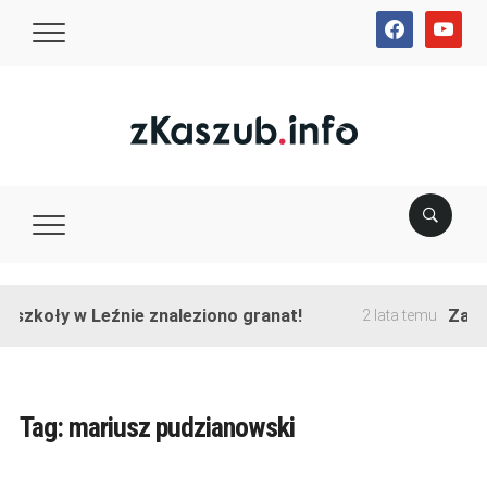
facebook
youtube
zkoły w Leźnie znaleziono granat!
Zakończ
2 lata temu
Tag:
mariusz pudzianowski