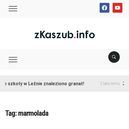
facebook
youtube
ie szkoły w Leźnie znaleziono granat!
Zak
2 lata temu
Tag:
marmolada