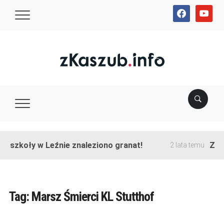
facebook
youtube
e szkoły w Leźnie znaleziono granat!
Zako
2 lata temu
Tag:
Marsz Śmierci KL Stutthof