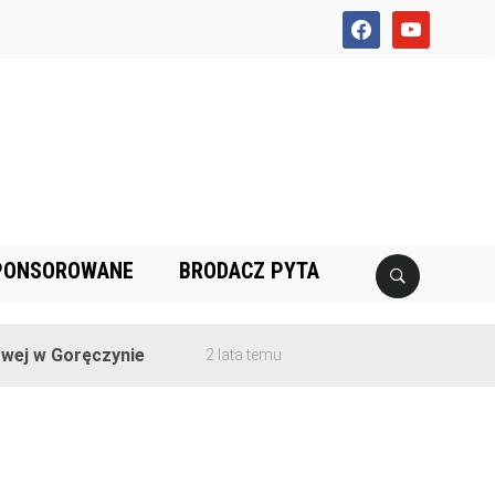
facebook
youtube
PONSOROWANE
BRODACZ PYTA
j w Goręczynie
2 lata temu