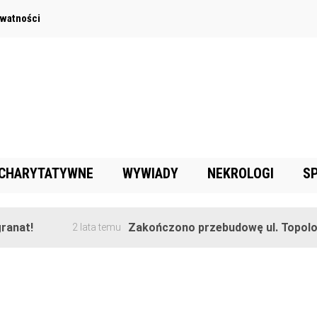
ywatności
 CHARYTATYWNE
WYWIADY
NEKROLOGI
S
anat!
Zakończono przebudowę ul. Topolowe
2 lata temu