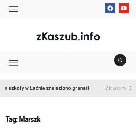
facebook
youtube
nie szkoły w Leźnie znaleziono granat!
Zak
2 lata temu
Tag:
Marszk