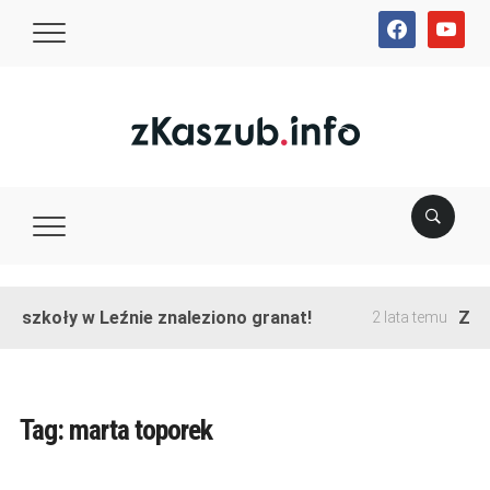
facebook
youtube
e szkoły w Leźnie znaleziono granat!
Zako
2 lata temu
Tag:
marta toporek