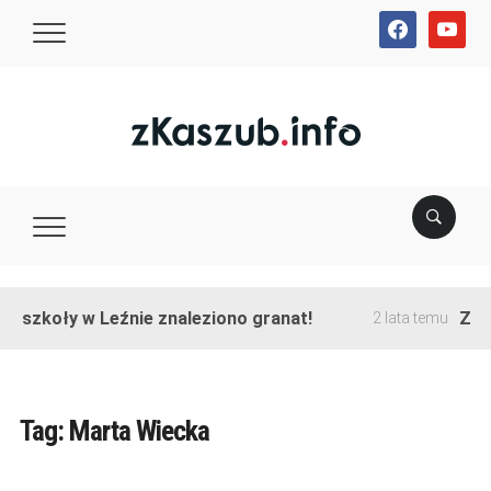
facebook
youtube
e szkoły w Leźnie znaleziono granat!
Zako
2 lata temu
Tag:
Marta Wiecka