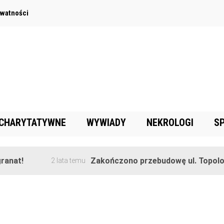
ywatności
 CHARYTATYWNE
WYWIADY
NEKROLOGI
S
anat!
Zakończono przebudowę ul. Topolow
2 lata temu