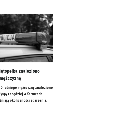
iętopełka znaleziono
 mężczyznę
 40-letniego mężczyzny znaleziono
Wyspy Łabędziej w Kartuzach.
śniają okoliczności zdarzenia.