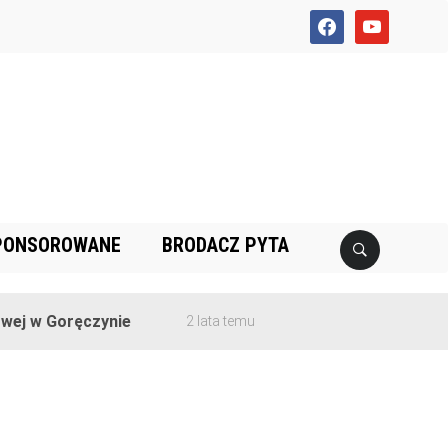
facebook
youtube
PONSOROWANE
BRODACZ PYTA
ej w Goręczynie
2 lata temu