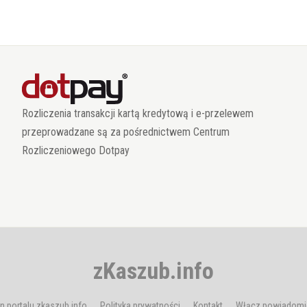
Rozliczenia transakcji kartą kredytową i e-przelewem
przeprowadzane są za pośrednictwem Centrum
Rozliczeniowego Dotpay
zKaszub.info
n portalu zkaszub.info
Polityka prywatności
Kontakt
Włącz powiadomi