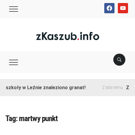
facebook
youtube
e szkoły w Leźnie znaleziono granat!
Zako
2 lata temu
Tag:
martwy punkt