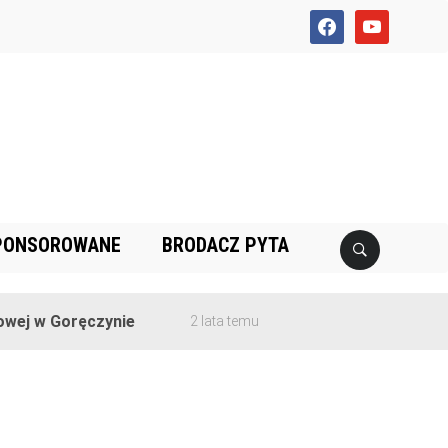
facebook
youtube
PONSOROWANE
BRODACZ PYTA
ej w Goręczynie
2 lata temu