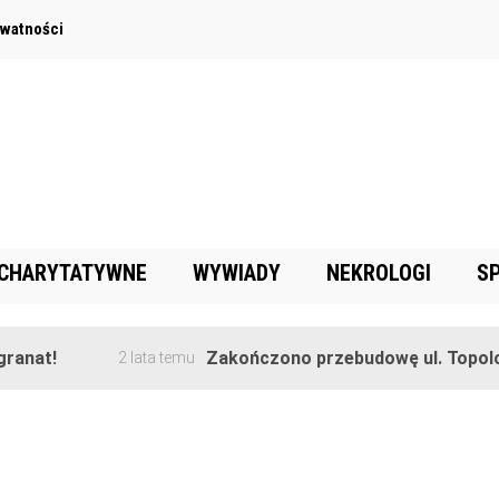
ywatności
 CHARYTATYWNE
WYWIADY
NEKROLOGI
S
anat!
Zakończono przebudowę ul. Topolow
2 lata temu