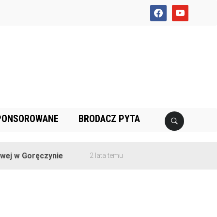
facebook
youtube
PONSOROWANE
BRODACZ PYTA
j w Goręczynie
2 lata temu