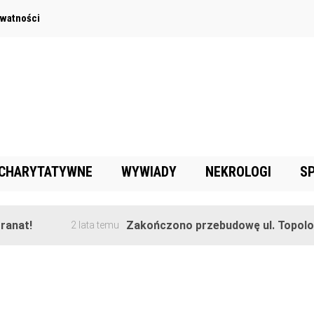
ywatności
 CHARYTATYWNE
WYWIADY
NEKROLOGI
S
nat!
Zakończono przebudowę ul. Topolowe
2 lata temu