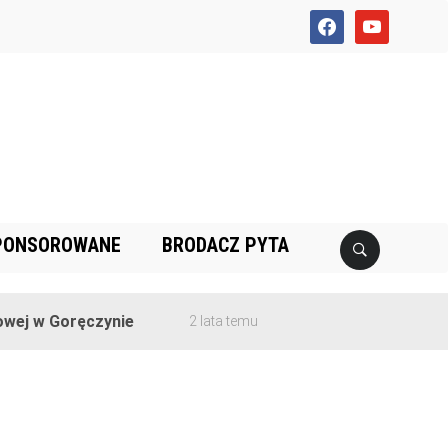
facebook
youtube
PONSOROWANE
BRODACZ PYTA
ej w Goręczynie
2 lata temu