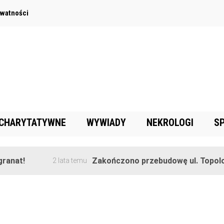
ywatności
 CHARYTATYWNE
WYWIADY
NEKROLOGI
S
anat!
Zakończono przebudowę ul. Topolow
2 lata temu