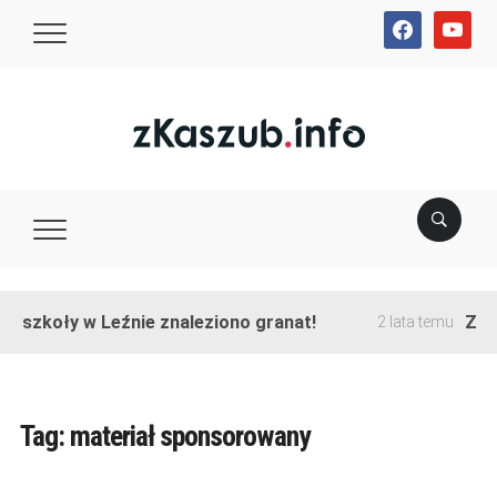
facebook
youtube
e szkoły w Leźnie znaleziono granat!
Zako
2 lata temu
Tag:
materiał sponsorowany