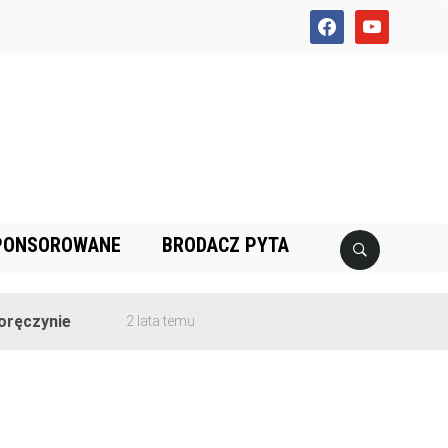
facebook
youtube
PONSOROWANE
BRODACZ PYTA
ęczynie
2 lata temu