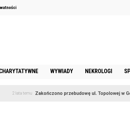
ywatności
 CHARYTATYWNE
WYWIADY
NEKROLOGI
S
Zakończono przebudowę ul. Topolowej w Gor
2 lata temu