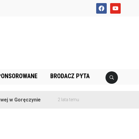
facebook
youtube
PONSOROWANE
BRODACZ PYTA
j w Goręczynie
2 lata temu