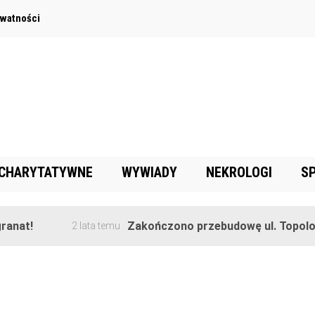
ywatności
 CHARYTATYWNE
WYWIADY
NEKROLOGI
S
anat!
Zakończono przebudowę ul. Topolowe
2 lata temu