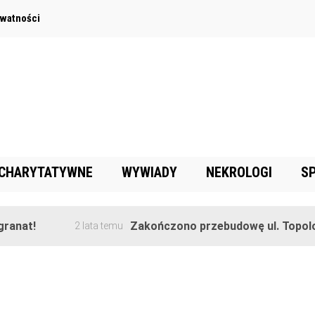
ywatności
 CHARYTATYWNE
WYWIADY
NEKROLOGI
S
anat!
Zakończono przebudowę ul. Topolow
2 lata temu