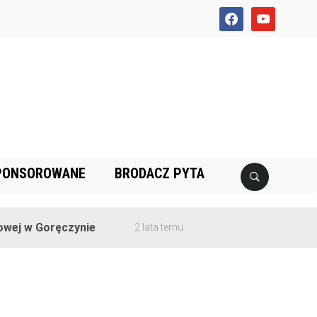
facebook
youtube
PONSOROWANE
BRODACZ PYTA
ej w Goręczynie
2 lata temu