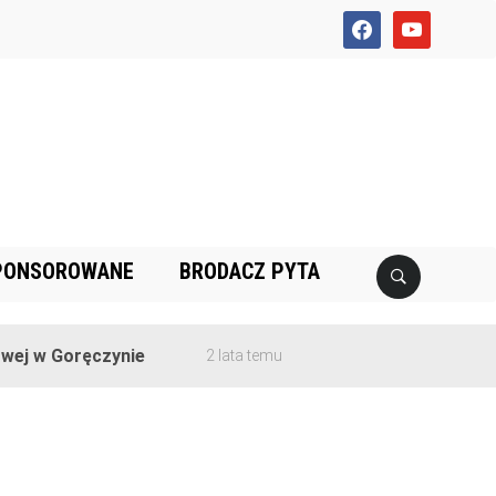
facebook
youtube
PONSOROWANE
BRODACZ PYTA
ej w Goręczynie
2 lata temu