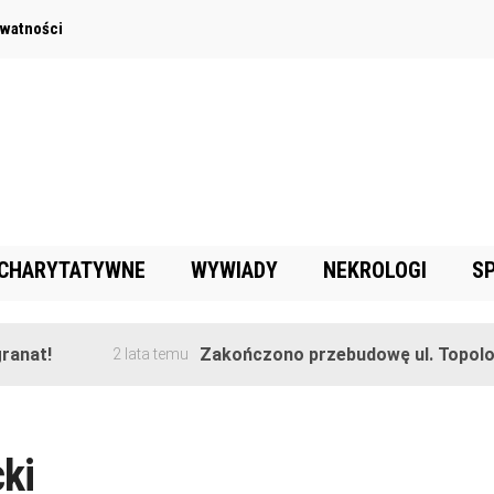
ywatności
 CHARYTATYWNE
WYWIADY
NEKROLOGI
S
anat!
Zakończono przebudowę ul. Topolow
2 lata temu
ki