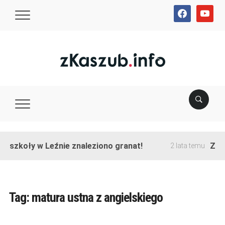
facebook
youtube
e szkoły w Leźnie znaleziono granat!
Zako
2 lata temu
Tag:
matura ustna z angielskiego