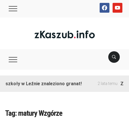
facebook
youtube
e szkoły w Leźnie znaleziono granat!
Zako
2 lata temu
Tag:
matury Wzgórze