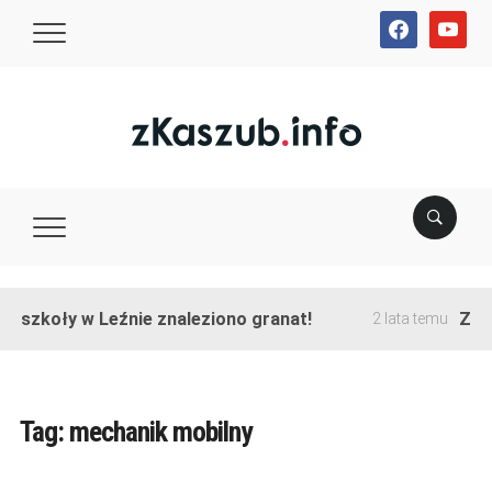
facebook
youtube
e szkoły w Leźnie znaleziono granat!
Zako
2 lata temu
Tag:
mechanik mobilny