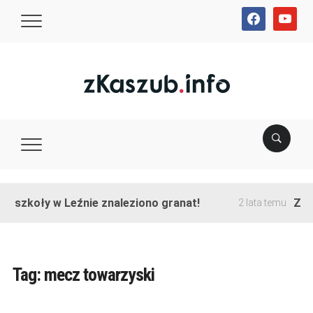
facebook
youtube
e szkoły w Leźnie znaleziono granat!
Zako
2 lata temu
Tag:
mecz towarzyski