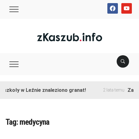
facebook
youtube
szkoły w Leźnie znaleziono granat!
Zakońc
2 lata temu
Tag:
medycyna