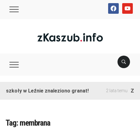
facebook
youtube
e szkoły w Leźnie znaleziono granat!
Zako
2 lata temu
Tag:
membrana