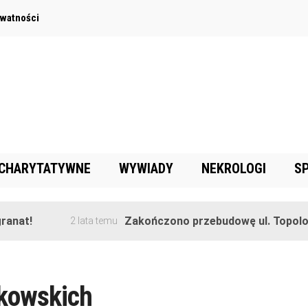
ywatności
 CHARYTATYWNE
WYWIADY
NEKROLOGI
S
anat!
Zakończono przebudowę ul. Topolow
2 lata temu
zkowskich