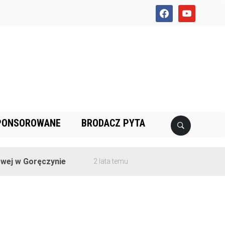
facebook
youtube
PONSOROWANE
BRODACZ PYTA
ej w Goręczynie
2 lata temu