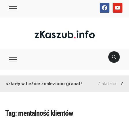
facebook
youtube
e szkoły w Leźnie znaleziono granat!
Zako
2 lata temu
Tag:
mentalność klientów