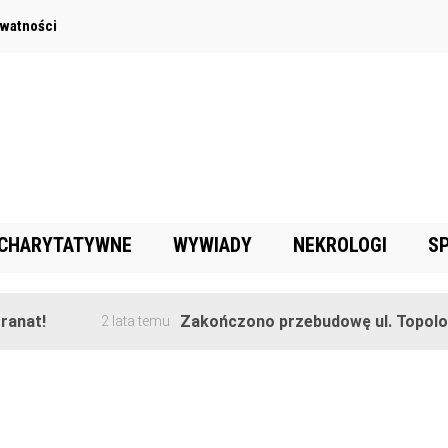
ywatności
 CHARYTATYWNE
WYWIADY
NEKROLOGI
S
anat!
Zakończono przebudowę ul. Topolowe
2 lata temu