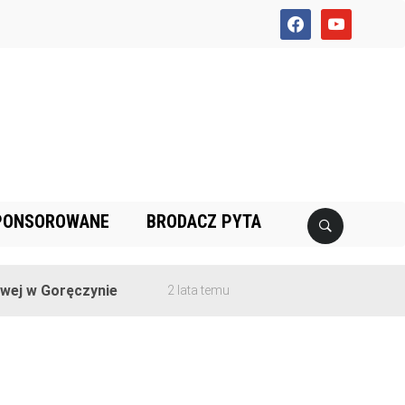
facebook
youtube
PONSOROWANE
BRODACZ PYTA
j w Goręczynie
2 lata temu