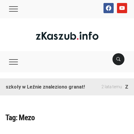
facebook
youtube
e szkoły w Leźnie znaleziono granat!
Zako
2 lata temu
Tag:
Mezo