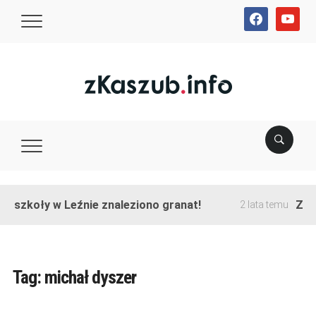
facebook
youtube
ie szkoły w Leźnie znaleziono granat!
Zako
2 lata temu
Tag:
michał dyszer