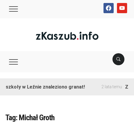
facebook
youtube
e szkoły w Leźnie znaleziono granat!
Zako
2 lata temu
Tag:
Michał Groth