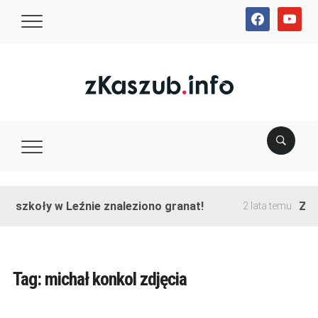
facebook
youtube
e szkoły w Leźnie znaleziono granat!
Zako
2 lata temu
Tag:
michał konkol zdjęcia