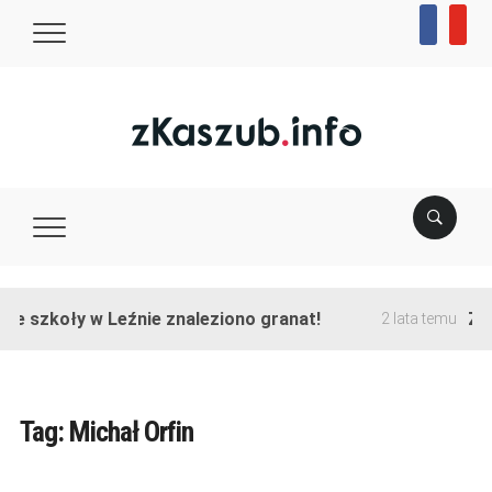
facebook
youtu
ie szkoły w Leźnie znaleziono granat!
Zak
2 lata temu
Tag:
Michał Orfin