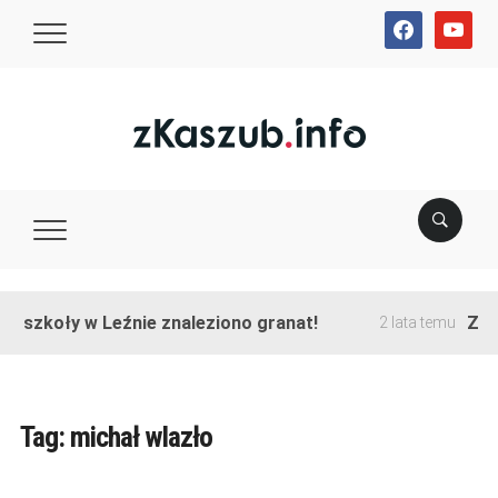
facebook
youtube
ie szkoły w Leźnie znaleziono granat!
Zako
2 lata temu
Tag:
michał wlazło