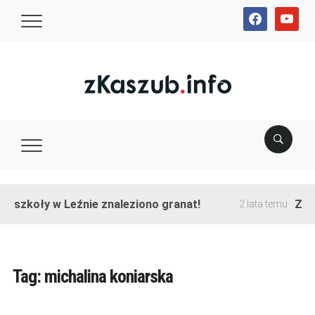
facebook
youtube
e szkoły w Leźnie znaleziono granat!
Zako
2 lata temu
Tag:
michalina koniarska