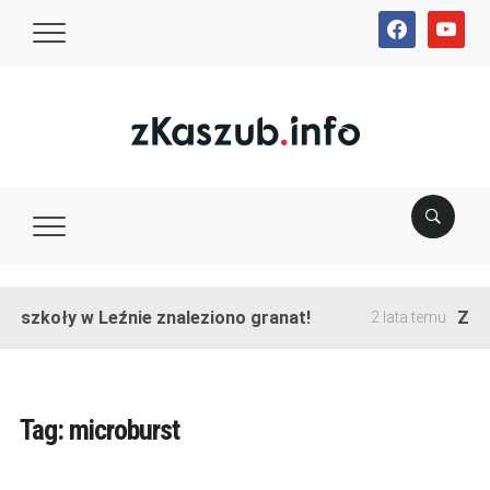
facebook
youtube
e szkoły w Leźnie znaleziono granat!
Zako
2 lata temu
Tag:
microburst