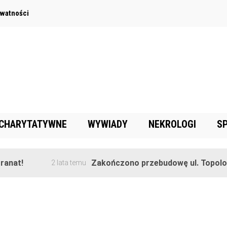
ywatności
 CHARYTATYWNE
WYWIADY
NEKROLOGI
S
anat!
Zakończono przebudowę ul. Topolowe
2 lata temu