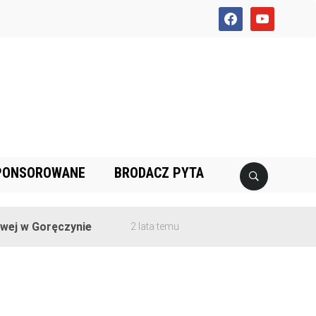
facebook
youtube
PONSOROWANE
BRODACZ PYTA
j w Goręczynie
2 lata temu