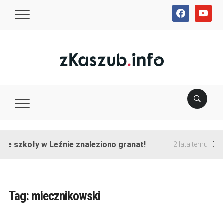
facebook
youtube
ie szkoły w Leźnie znaleziono granat!
Zak
2 lata temu
Tag:
miecznikowski