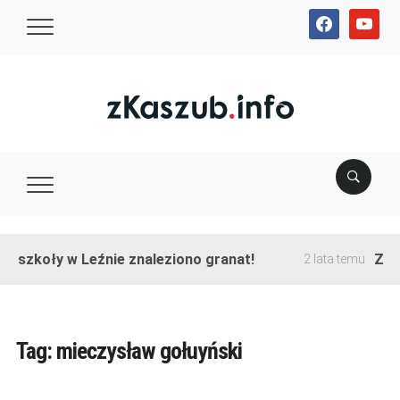
facebook
youtube
e szkoły w Leźnie znaleziono granat!
Zako
2 lata temu
Tag:
mieczysław gołuyński