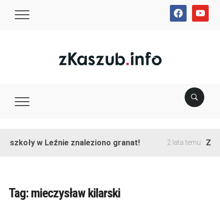
facebook
youtube
e szkoły w Leźnie znaleziono granat!
Zako
2 lata temu
Tag:
mieczysław kilarski