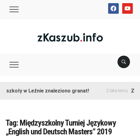
facebook
youtube
e szkoły w Leźnie znaleziono granat!
Zako
2 lata temu
Tag:
Międzyszkolny Turniej Językowy
„English und Deutsch Masters” 2019