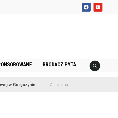
facebook
youtube
PONSOROWANE
BRODACZ PYTA
ej w Goręczynie
2 lata temu