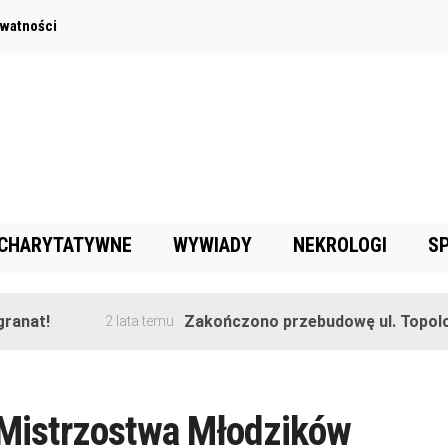
ywatności
 CHARYTATYWNE
WYWIADY
NEKROLOGI
S
anat!
Zakończono przebudowę ul. Topolow
2 lata temu
Mistrzostwa Młodzików