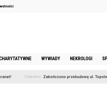
ywatności
 CHARYTATYWNE
WYWIADY
NEKROLOGI
S
anat!
Zakończono przebudowę ul. Topolow
2 lata temu