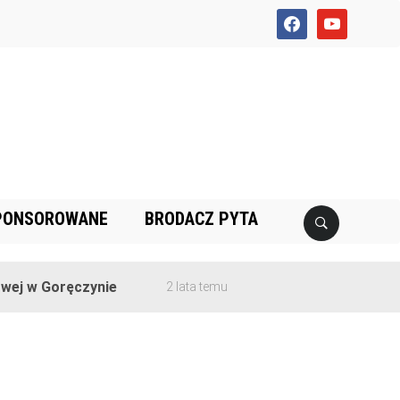
facebook
youtube
PONSOROWANE
BRODACZ PYTA
ej w Goręczynie
2 lata temu