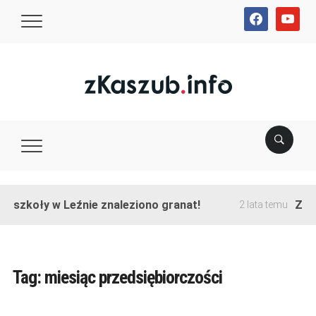
facebook
youtube
e szkoły w Leźnie znaleziono granat!
Zako
2 lata temu
Tag:
miesiąc przedsiębiorczości