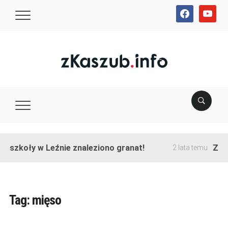
facebook
youtube
e szkoły w Leźnie znaleziono granat!
Zako
2 lata temu
Tag:
mięso