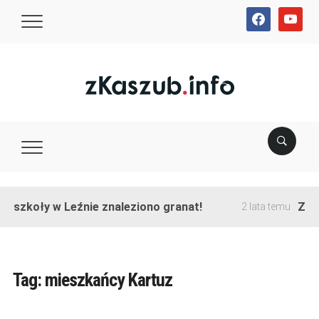
facebook
youtube
e szkoły w Leźnie znaleziono granat!
Zakoń
2 lata temu
Tag:
mieszkańcy Kartuz