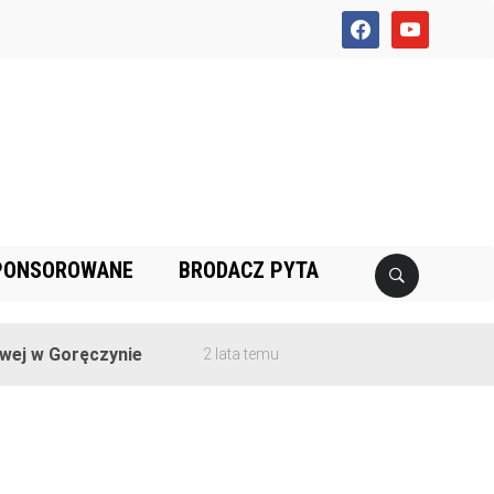
facebook
youtube
PONSOROWANE
BRODACZ PYTA
j w Goręczynie
2 lata temu