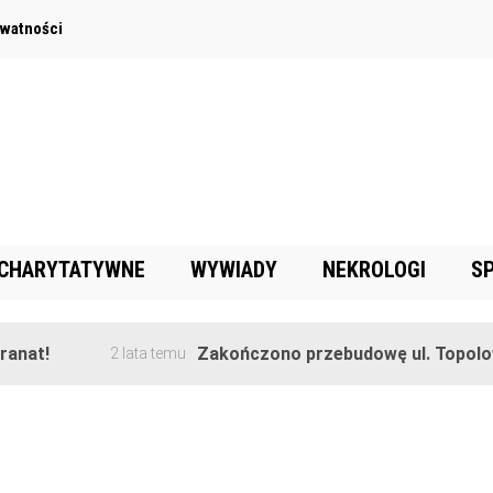
ywatności
 CHARYTATYWNE
WYWIADY
NEKROLOGI
S
nat!
Zakończono przebudowę ul. Topolowe
2 lata temu