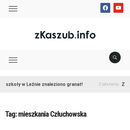
facebook
youtube
e szkoły w Leźnie znaleziono granat!
Zako
2 lata temu
Tag:
mieszkania Człuchowska