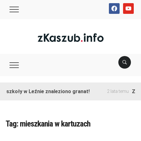
facebook
youtube
e szkoły w Leźnie znaleziono granat!
Zako
2 lata temu
Tag:
mieszkania w kartuzach